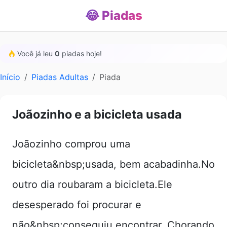
😂 Piadas
Você já leu
0
piadas hoje!
Início
Piadas Adultas
Piada
Joãozinho e a bicicleta usada
Joãozinho comprou uma
bicicleta&nbsp;usada, bem acabadinha.No
outro dia roubaram a bicicleta.Ele
desesperado foi procurar e
não&nbsp;conseguiu encontrar. Chorando