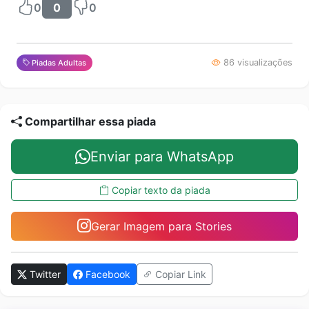
0
0
0
86 visualizações
Piadas Adultas
Compartilhar essa piada
Enviar para WhatsApp
Copiar texto da piada
Gerar Imagem para Stories
Twitter
Facebook
Copiar Link