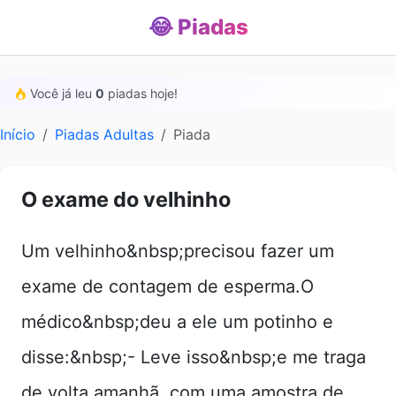
😂 Piadas
Você já leu
0
piadas hoje!
Início
Piadas Adultas
Piada
O exame do velhinho
Um velhinho&nbsp;precisou fazer um
exame de contagem de esperma.O
médico&nbsp;deu a ele um potinho e
disse:&nbsp;- Leve isso&nbsp;e me traga
de volta amanhã, com uma amostra de