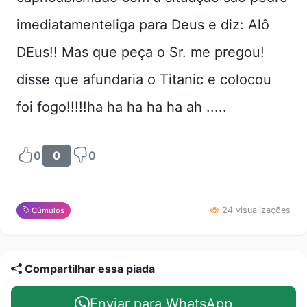
imediatamenteliga para Deus e diz: Alô
DEus!! Mas que peça o Sr. me pregou!
disse que afundaria o Titanic e colocou
foi fogo!!!!!ha ha ha ha ha ah .....
0
0
0
24 visualizações
Cúmulos
Compartilhar essa piada
Enviar para WhatsApp