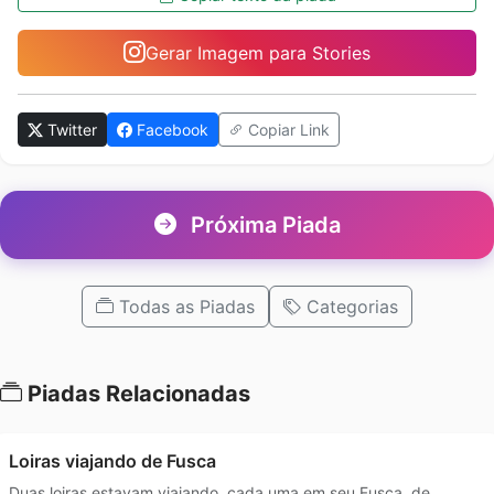
Gerar Imagem para Stories
Twitter
Facebook
Copiar Link
Próxima Piada
Todas as Piadas
Categorias
Piadas Relacionadas
Loiras viajando de Fusca
Duas loiras estavam viajando, cada uma em seu Fusca, de