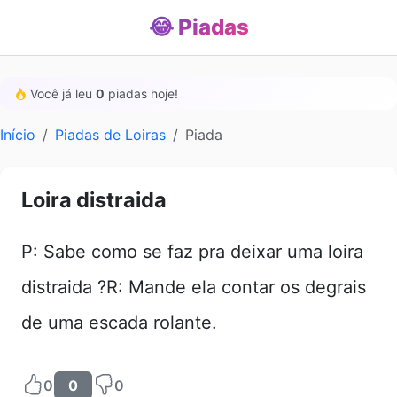
😂 Piadas
Você já leu
0
piadas hoje!
Início
Piadas de Loiras
Piada
Loira distraida
P: Sabe como se faz pra deixar uma loira
distraida ?R: Mande ela contar os degrais
de uma escada rolante.
0
0
0