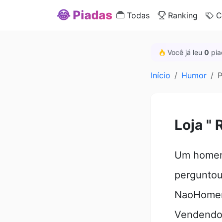
😂 Piadas
Todas
Ranking
C
Você já leu
0
pia
Início
Humor
P
Loja "
Um homem
pergunto
NaoHomem
Vendendo