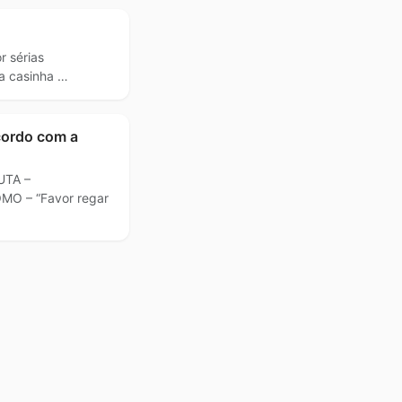
r sérias
a casinha …
cordo com a
UTA –
MO – “Favor regar