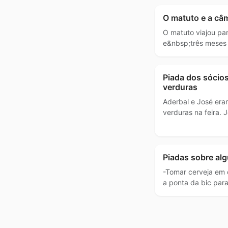
O matuto e a câ
O matuto viajou par
e&nbsp;três meses 
Piada dos sócio
verduras
Aderbal e José era
verduras na feira. 
Piadas sobre al
-Tomar cerveja em 
a ponta da bic par