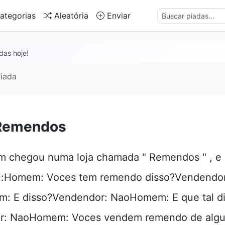
ategorias
Aleatória
Enviar
das hoje!
iada
 Remendos
 chegou numa loja chamada " Remendos " , e
u:Homem: Voces tem remendo disso?Vendendor
: E disso?Vendendor: NaoHomem: E que tal d
r: NaoHomem: Voces vendem remendo de algu