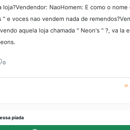
a loja?Vendendor: NaoHomem: E como o nome da
 " e voces nao vendem nada de remendos?Ven
vendo aquela loja chamada " Neon's " ?, va la e
eons.
0
essa piada