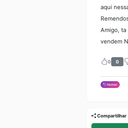
aqui ness
Remendos
Amigo, ta 
vendem N
0
0
Humor
Compartilhar 