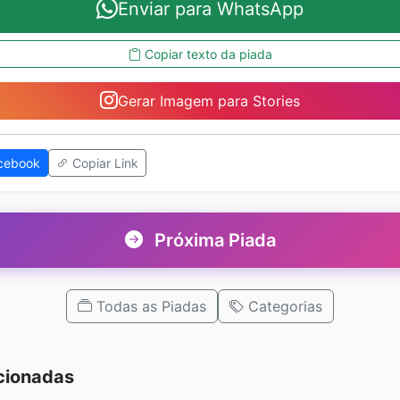
Enviar para WhatsApp
Copiar texto da piada
Gerar Imagem para Stories
cebook
Copiar Link
Próxima Piada
Todas as Piadas
Categorias
cionadas