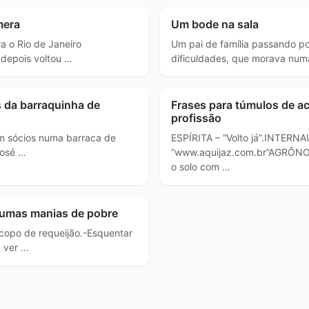
mera
Um bode na sala
a o Rio de Janeiro
Um pai de família passando po
depois voltou …
dificuldades, que morava num
s da barraquinha de
Frases para túmulos de a
profissão
m sócios numa barraca de
ESPÍRITA – “Volto já”.INTERNA
José …
“www.aquijaz.com.br”AGRÔNO
o solo com …
gumas manias de pobre
copo de requeijão.-Esquentar
a ver …