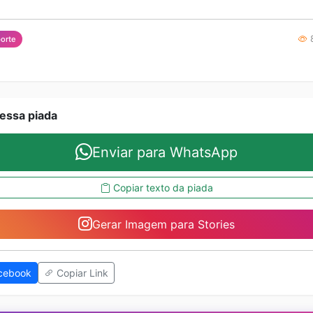
8
orte
essa piada
Enviar para WhatsApp
Copiar texto da piada
Gerar Imagem para Stories
cebook
Copiar Link