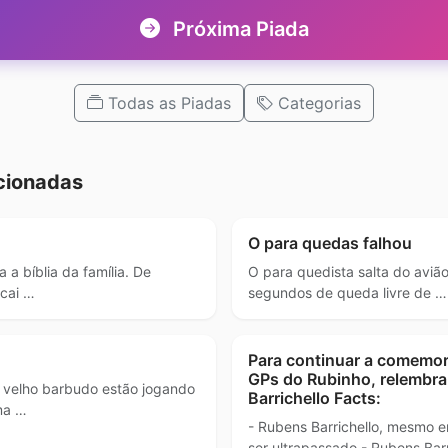
Próxima Piada
Todas as Piadas
Categorias
cionadas
O para quedas falhou
 a bíblia da família. De
O para quedista salta do aviã
 cai …
segundos de queda livre de …
Para continuar a comemo
GPs do Rubinho, relembr
 velho barbudo estão jogando
Barrichello Facts:
ma …
- Rubens Barrichello, mesmo 
ser ultrapassado.- Rubens Barr