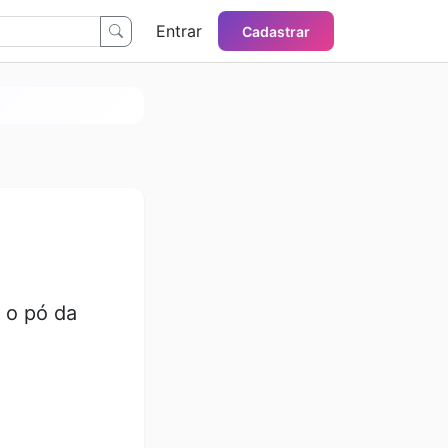
Entrar
Cadastrar
 o pó da