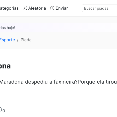
ategorias
Aleatória
Enviar
das hoje!
Esporte
Piada
ona
Maradona despediu a faxineira?Porque ela tirou
0