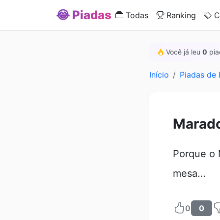
😂 Piadas
Todas
Ranking
C
Você já leu
0
pia
Início
Piadas de 
Marad
Porque o 
mesa...
0
0