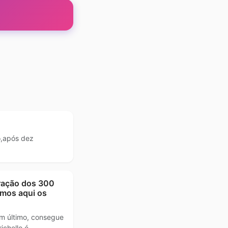
o,após dez
ração dos 300
amos aqui os
em último, consegue
ichello é …