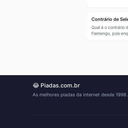
Contrário de Sel
Qual é o contrário 
Flamengo, pois en
😂 Piadas.com.br
As melhores piadas da internet desde 1998.