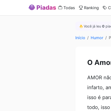
😂 Piadas
Todas
Ranking
C
Você já leu
0
pia
Início
Humor
P
O Amo
AMOR não 
infarto, 
isso é pa
todo, iss