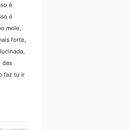
sso é
sso é
po mole,
ais forte,
lucinado,
i das
faz tu ir
0 visualizações