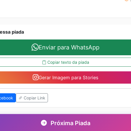
essa piada
Enviar para WhatsApp
Copiar texto da piada
Gerar Imagem para Stories
cebook
Copiar Link
Próxima Piada