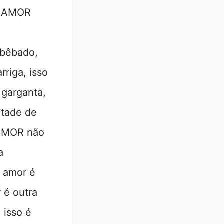
sa,AMOR
 bêbado,
riga, isso
 garganta,
ltade de
.AMOR não
a
, amor é
 é outra
 isso é