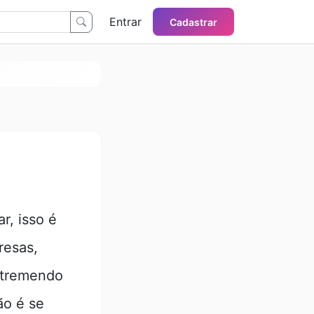
Entrar
Cadastrar
r, isso é
resas,
e tremendo
ão é se