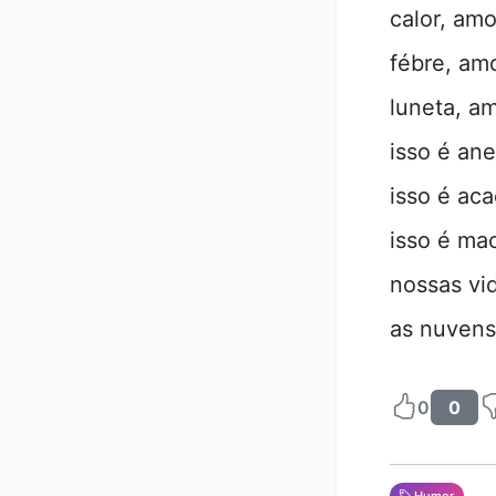
calor, amo
fébre, amo
luneta, a
isso é an
isso é ac
isso é ma
nossas vid
as nuvens,
0
0
Humor