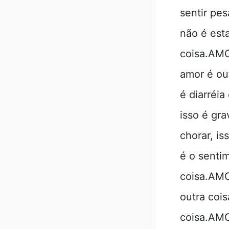
sentir pe
não é esta
coisa.AMO
amor é ou
é diarréi
isso é gr
chorar, i
é o sentim
coisa.AMO
outra cois
coisa.AMO