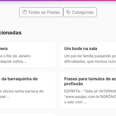
Todas as Piadas
Categorias
cionadas
mera
Um bode na sala
a o Rio de Janeiro
Um pai de família passando po
depois voltou …
dificuldades, que morava num
s da barraquinha de
Frases para túmulos de a
profissão
m sócios numa barraca de
ESPÍRITA – “Volto já”.INTERNA
José …
“www.aquijaz.com.br”AGRÔNO
o solo com …