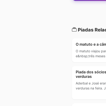
Piadas Rela
O matuto e a câ
O matuto viajou par
e&nbsp;três meses 
Piada dos sócio
verduras
Aderbal e José era
verduras na feira. 