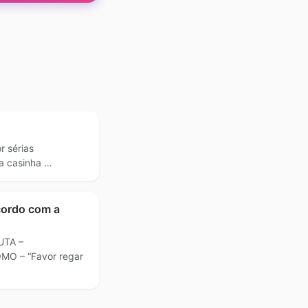
r sérias
a casinha …
cordo com a
UTA –
MO – “Favor regar