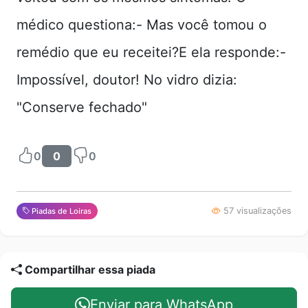
médico questiona:- Mas você tomou o
remédio que eu receitei?E ela responde:-
Impossível, doutor! No vidro dizia:
"Conserve fechado"
0
0
0
57 visualizações
Piadas de Loiras
Compartilhar essa piada
Enviar para WhatsApp