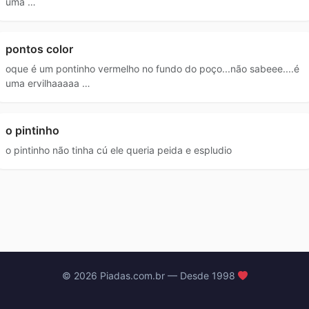
uma …
pontos color
oque é um pontinho vermelho no fundo do poço...não sabeee....é
uma ervilhaaaaa …
o pintinho
o pintinho não tinha cú ele queria peida e espludio
© 2026 Piadas.com.br — Desde 1998