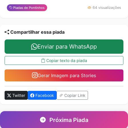
64 visualizações
Piadas de Pontinhos
Compartilhar essa piada
Enviar para WhatsApp
Copiar texto da piada
Gerar Imagem para Stories
Twitter
Facebook
Copiar Link
Próxima Piada