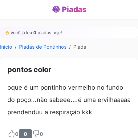
😂 Piadas
Você já leu
0
piadas hoje!
Início
Piadas de Pontinhos
Piada
pontos color
oque é um pontinho vermelho no fundo
do poço...não sabeee....é uma ervilhaaaaa
prendenduu a respiração.kkk
0
0
0