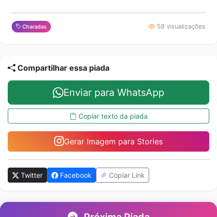
58 visualizações
Charadas
Compartilhar essa piada
Enviar para WhatsApp
Copiar texto da piada
Gerar Imagem para Stories
Twitter
Facebook
Copiar Link
Próxima Piada