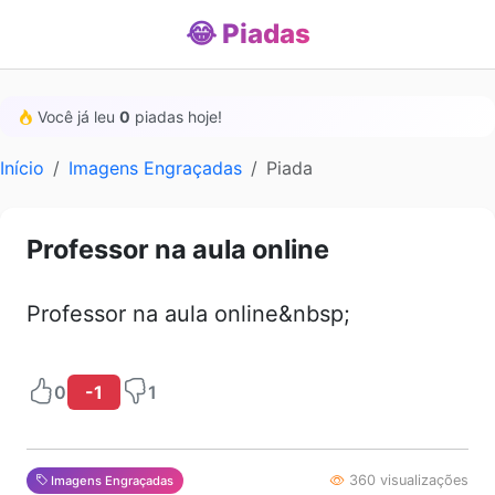
😂 Piadas
Você já leu
0
piadas hoje!
Início
Imagens Engraçadas
Piada
Professor na aula online
Professor na aula online&nbsp;
0
-1
1
360 visualizações
Imagens Engraçadas