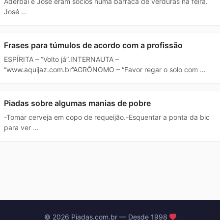
Aderbal e José eram sócios numa barraca de verduras na feira.
José …
Frases para túmulos de acordo com a profissão
ESPÍRITA – “Volto já”.INTERNAUTA –
“www.aquijaz.com.br”AGRÔNOMO – “Favor regar o solo com …
Piadas sobre algumas manias de pobre
-Tomar cerveja em copo de requeijão.-Esquentar a ponta da bic
para ver …
© 2026 Piadas.com.br — Desde 1998