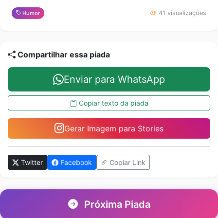
41 visualizações
Humor
Compartilhar essa piada
Enviar para WhatsApp
Copiar texto da piada
Gerar Imagem para Stories
Twitter
Facebook
Copiar Link
Próxima Piada