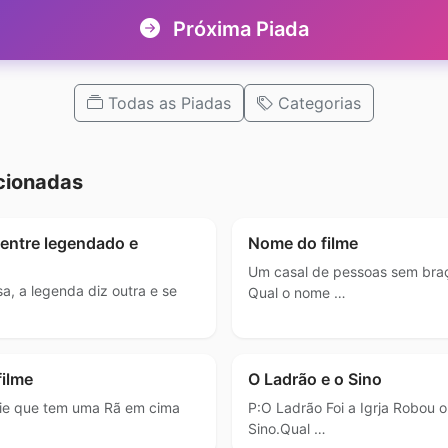
Próxima Piada
Todas as Piadas
Categorias
cionadas
 entre legendado e
Nome do filme
Um casal de pessoas sem braç
sa, a legenda diz outra e se
Qual o nome …
filme
O Ladrão e o Sino
rie que tem uma Rã em cima
P:O Ladrão Foi a Igrja Robou o
Sino.Qual …