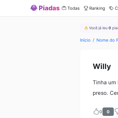
😂 Piadas
Todas
Ranking
C
Você já leu
0
pia
Início
Nome do F
Willy
Tinha um k
preso. Cer
0
0