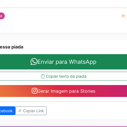
me
essa piada
Enviar para WhatsApp
Copiar texto da piada
Gerar Imagem para Stories
cebook
Copiar Link