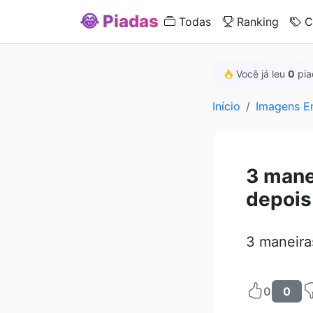
😂 Piadas
Todas
Ranking
C
Você já leu
0
pia
Início
Imagens E
3 mane
depois
3 maneira
0
0