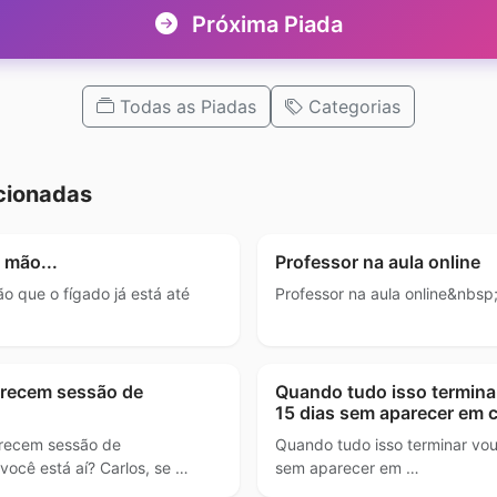
Próxima Piada
Todas as Piadas
Categorias
cionadas
 mão...
Professor na aula online
ão que o fígado já está até
Professor na aula online&nbsp
parecem sessão de
Quando tudo isso terminar
15 dias sem aparecer em 
parecem sessão de
Quando tudo isso terminar vou 
 você está aí? Carlos, se …
sem aparecer em …