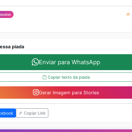
açadas
essa piada
Enviar para WhatsApp
Copiar texto da piada
Gerar Imagem para Stories
cebook
Copiar Link