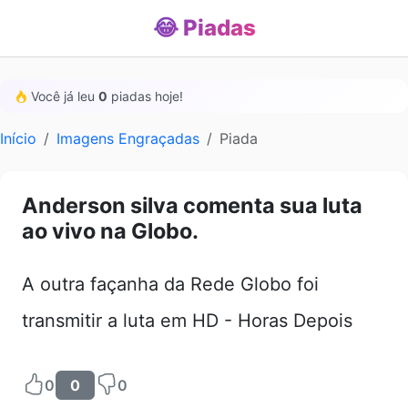
😂 Piadas
Você já leu
0
piadas hoje!
Início
Imagens Engraçadas
Piada
Anderson silva comenta sua luta
ao vivo na Globo.
A outra façanha da Rede Globo foi
transmitir a luta em HD - Horas Depois
0
0
0