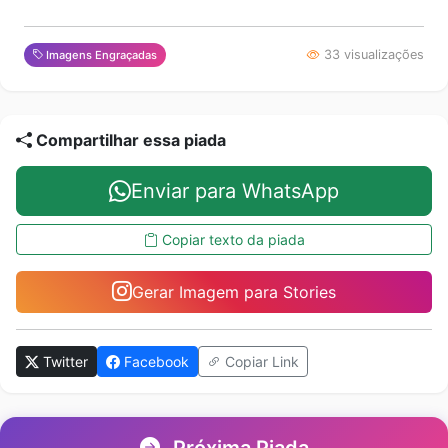
33 visualizações
Imagens Engraçadas
Compartilhar essa piada
Enviar para WhatsApp
Copiar texto da piada
Gerar Imagem para Stories
Twitter
Facebook
Copiar Link
Próxima Piada