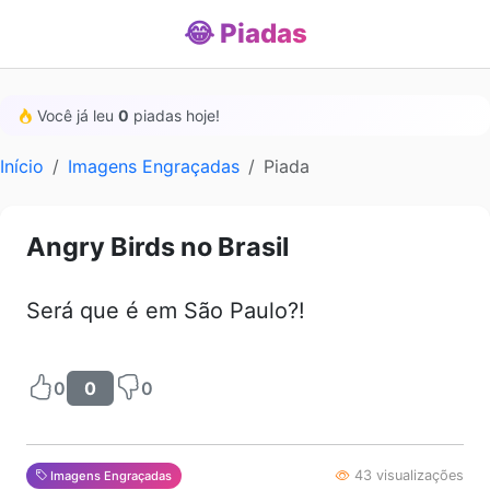
😂 Piadas
Você já leu
0
piadas hoje!
Início
Imagens Engraçadas
Piada
Angry Birds no Brasil
Será que é em São Paulo?!
0
0
0
43 visualizações
Imagens Engraçadas