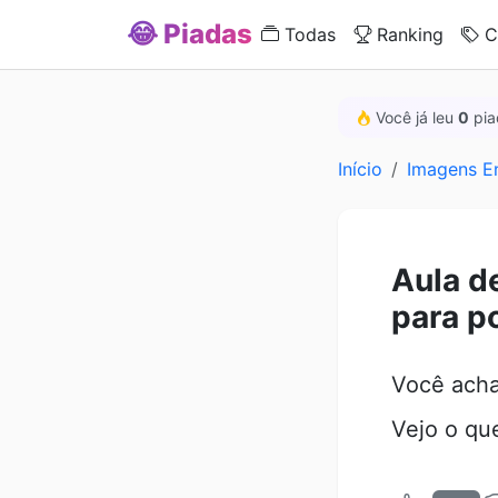
😂 Piadas
Todas
Ranking
C
Você já leu
0
pia
Início
Imagens E
Aula d
para po
Você acha
Vejo o qu