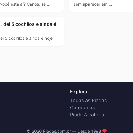
 você está aí? Carlos, se …
sem aparecer em …
, dei 5 cochilos e ainda é
ei 5 cochilos e ainda é hoje!
Explorar
Todas as Piadas
Categorias
Piada Aleatória
© 2026 Piadas.com.br — Desde 1998