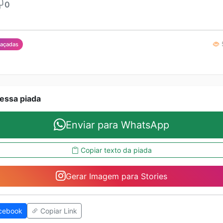
0
5
açadas
essa piada
Enviar para WhatsApp
Copiar texto da piada
Gerar Imagem para Stories
cebook
Copiar Link