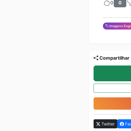
0
0
Imagens Engr
Compartilhar 
Twitter
Fa