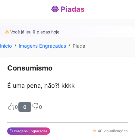
😂 Piadas
Você já leu
0
piadas hoje!
Início
Imagens Engraçadas
Piada
Consumismo
É uma pena, não?! kkkk
0
0
0
40 visualizações
Imagens Engraçadas