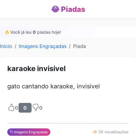
😂 Piadas
Você já leu
0
piadas hoje!
Início
Imagens Engraçadas
Piada
karaoke invisivel
gato cantando karaoke, invisivel
0
0
0
39 visualizações
Imagens Engraçadas