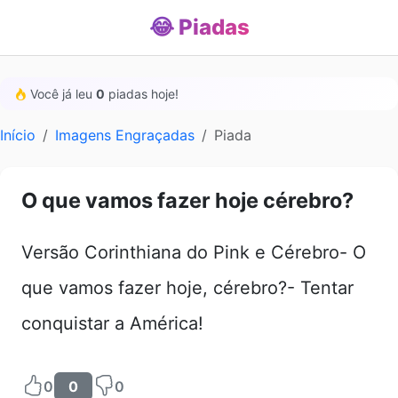
😂 Piadas
Você já leu
0
piadas hoje!
Início
Imagens Engraçadas
Piada
O que vamos fazer hoje cérebro?
Versão Corinthiana do Pink e Cérebro- O
que vamos fazer hoje, cérebro?- Tentar
conquistar a América!
0
0
0