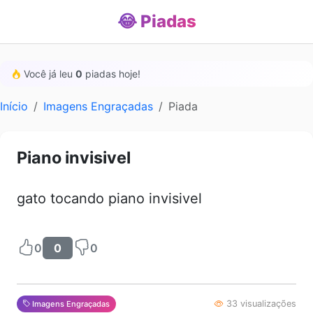
😂 Piadas
Você já leu
0
piadas hoje!
Início
Imagens Engraçadas
Piada
Piano invisivel
gato tocando piano invisivel
0
0
0
33 visualizações
Imagens Engraçadas